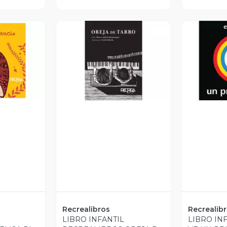
revia
Vista Previa
V
Recrealibros
Recrealib
LIBRO INFANTIL
LIBRO IN