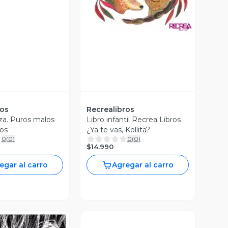
ros
Recrealibros
a. Puros malos
Libro infantil Recrea Libros
os
¿Ya te vas, Kollita?
0
(
0
)
0
(
0
)
$14.990
egar al carro
Agregar al carro