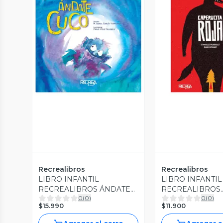
Vista Previa
Vista P
Recrealibros
Recrealibros
LIBRO INFANTIL
LIBRO INFANTIL
RECREALIBROS ÁNDATE
RECREALIBROS
0
(
0
)
0
(
0
)
CUCO
CAPERUCITA RO
$15.990
$11.900