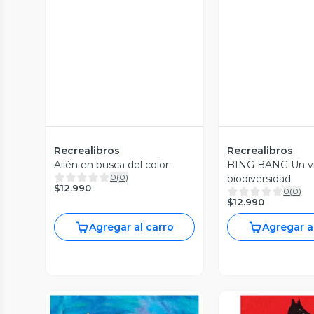
Recrealibros
Recrealibros
Ailén en busca del color
BING BANG Un via
0
(
0
)
biodiversidad
$12.990
0
(
0
)
$12.990
Agregar al carro
Agregar a