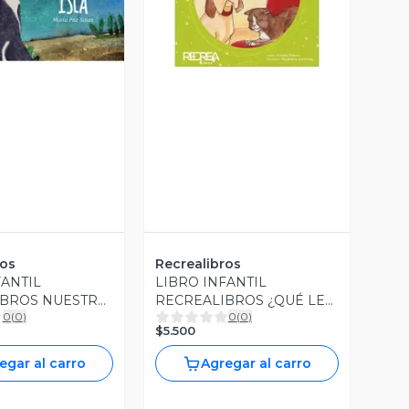
ista Previa
Vista Previa
ros
Recrealibros
FANTIL
LIBRO INFANTIL
IBROS NUESTRA
RECREALIBROS ¿QUÉ LE
0
(
0
)
0
(
0
)
PASA A ÁGATA?
$5.500
egar al carro
Agregar al carro