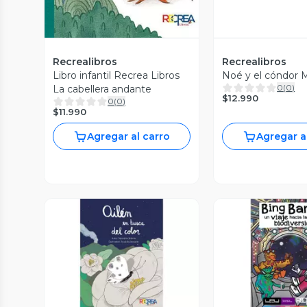
Recrealibros
Recrealibros
Libro infantil Recrea Libros
Noé y el cóndor
0
(
0
)
La cabellera andante
$12.990
0
(
0
)
$11.990
Agregar al carro
Agregar a
Vista Previa
Vista P