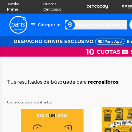
Jumbo
Puntos
Prime
Cencosud
Categorías
Entregar en Las Condes
Tus resultados de búsqueda para
recrealibros
66
productos encontrados