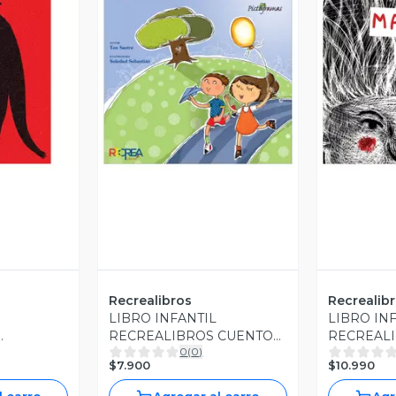
revia
Vista Previa
V
Recrealibros
Recrealib
LIBRO INFANTIL
LIBRO IN
RECREALIBROS CUENTO
RECREAL
0
(
0
)
JA
CON MAÑANA
NO QUIER
$7.900
$10.990