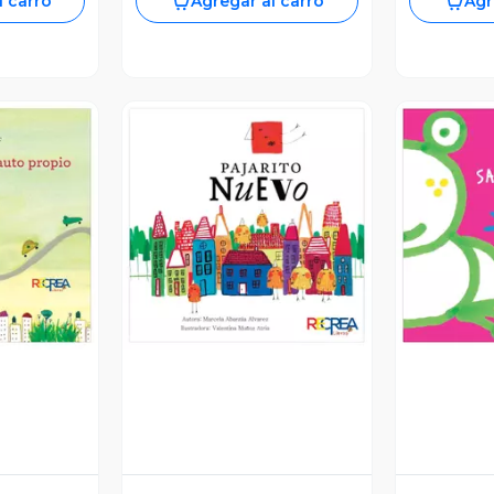
l carro
Agregar al carro
Agr
revia
Vista Previa
V