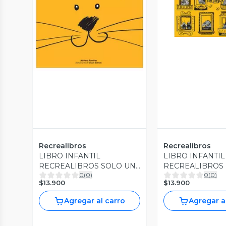
Vista P
Vista Previa
Recrealibros
Recrealibros
LIBRO INFANTIL
LIBRO INFANTIL
RECREALIBROS SOLO UN
RECREALIBROS 
0
(
0
)
0
(
0
)
LEÓN
RISUEÑAS
$13.900
$13.900
Agregar al carro
Agregar a