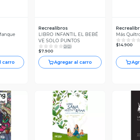
Recrealibros
Recrealib
 Manque
LIBRO INFANTIL EL BEBÉ
Más Quiltr
VE SOLO PUNTOS
$14.900
0
(
0
)
$7.900
l carro
Agregar al carro
Agr
revia
Vista Previa
V