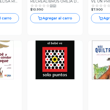
ELISA RIE
RECREALIBROS OREJA DE
VE UN PR
0
(
0
)
TARRO
$10.990
$7.900
l carro
Agregar al carro
Agr
revia
Vista Previa
V