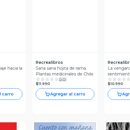
Recrealibros
Recrealib
je hacia la
Sana sana hojita de rama.
La venganz
Plantas medicinales de Chile
sentimient
0
(
0
)
$11.990
$10.990
l carro
Agregar al carro
Agr