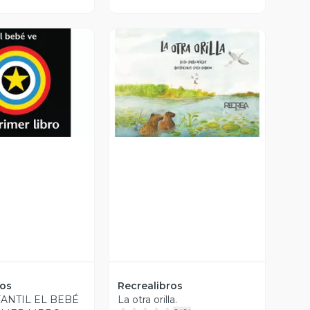
ista Previa
Vista Previa
ros
Recrealibros
FANTIL EL BEBÉ
La otra orilla.