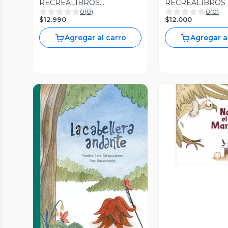
RECREALIBROS
RECREALIBROS 
0
(
0
)
0
(
0
)
ENCUENTROS CERCANOS
EN SILENCIO
$12.990
$12.000
Agregar al carro
Agregar a
Vista P
Vista Previa