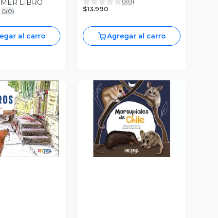
0
(
0
)
IMER LIBRO
$13.990
0
(
0
)
egar al carro
Agregar al carro
ista Previa
Vista Previa