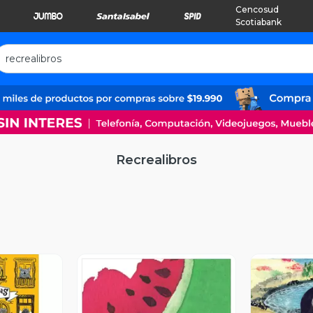
Cencosud
Scotiabank
Recrealibros