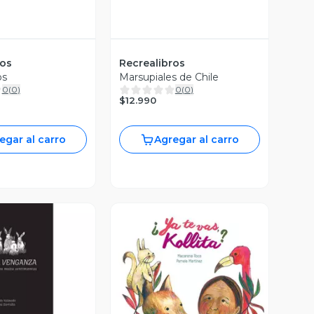
ros
Recrealibros
os
Marsupiales de Chile
0
(
0
)
0
(
0
)
$12.990
egar al carro
Agregar al carro
ista Previa
Vista Previa