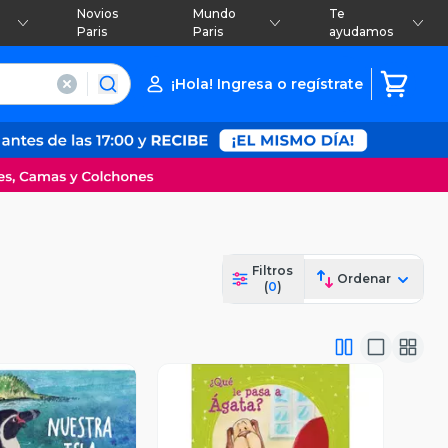
Novios
Mundo
Te
Paris
Paris
ayudamos
¡Hola! Ingresa o regístrate
Filtros
Ordenar
(
0
)