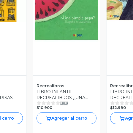
revia
V
Vista Previa
Recrealibros
Recrealib
LIBRO INFANTIL
LIBRO IN
RISAS
RECREALIBROS ¿UNA
RECREAL
0
(
0
)
SIMPLE PEPA?
ISLA
$10.900
$12.990
l carro
Agregar al carro
Agr