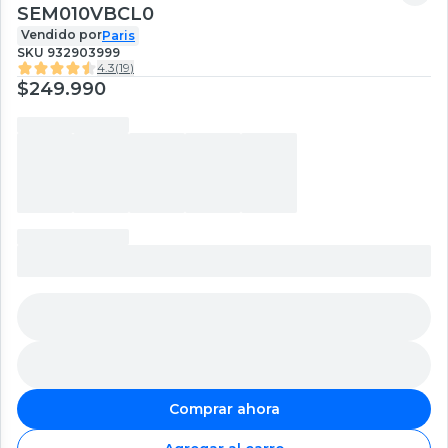
SEM010VBCL0
Vendido por
Paris
SKU
932903999
4.3
(
19
)
$249.990
Comprar ahora