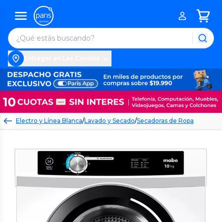
Entregar en Las Condes
Electro y Línea Blanca
/
Lavado y Secado
/
Secadoras de Ropa