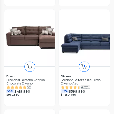
Divano
Divano
Seccional Derecho Ottimo
Seccional Altezza Izquierdo
Chocolate Divano
Divano Azul
5
(
1
)
4.7
(
3
)
$419.990
$599.990
56%
52%
$967.560
$1.250.780