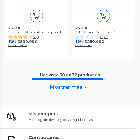
Divano
Divano
Seccional Venne Azul Izquierdo
Sofá Venne 3 cuerpos Café
4
(
1
)
0
(
0
)
$589.990
$259.990
52%
59%
$1.248.000
$639.600
Has visto
30
de
32
productos
Mostrar más
Mis compras
Haz seguimiento y descarga boletas
Contáctanos