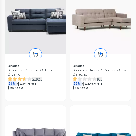
Divano
Divano
Seccional Derecho Ottimo
Seccional Acces 3 Cuerpos Gris
Divano
Derecho
3.9
(
7
)
1
(
1
)
$419.990
$449.990
56%
53%
$967.560
$967.560