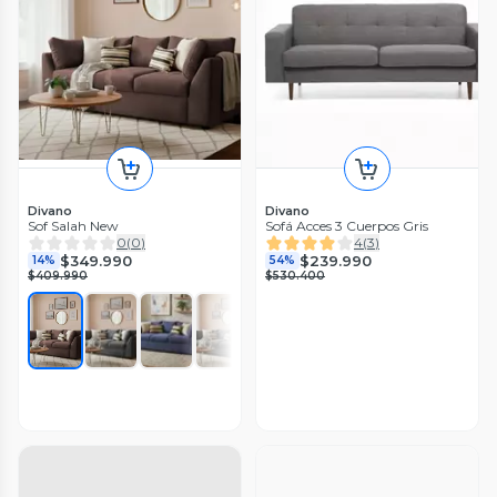
Divano
Divano
Sof Salah New
Sofá Acces 3 Cuerpos Gris
0
(
0
)
4
(
3
)
$349.990
$239.990
14%
54%
$409.990
$530.400