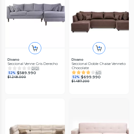
Divano
Divano
Seccional Venne Gris Derecho
Seccional Doble Chaise Venneto
Chocolate
0
(
0
)
4
(
1
)
$589.990
52%
$699.990
$1.248.000
52%
$1.487.200