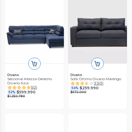
Divano
Divano
Seccional Altezza Derecho
Sofá Ottimo Divano Marengo
Divano Azul
3.3
(
3
)
5
(
2
)
$259.990
54%
$599.990
52%
$572.000
$1.250.780