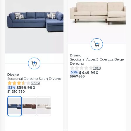
Divano
Seccional Acces 3 Cuerpos Beige
Derecho
0
(
0
)
$449.990
53%
Divano
$967.560
Seccional Derecho Salah Divano
3.3
(
3
)
$599.990
52%
$1.250.780