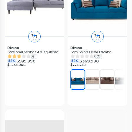
Divano
Divano
Seccional Venne Gris Izquierdo
Sofá Salah Felpa Divano
3
(
1
)
0
(
0
)
$589.990
$369.990
52%
52%
$1.248.000
$776.740