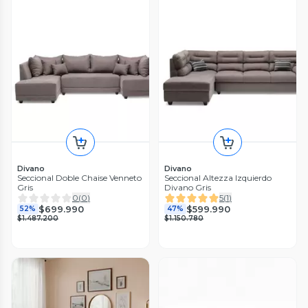
Divano
Divano
Seccional Doble Chaise Venneto
Seccional Altezza Izquierdo
Gris
Divano Gris
0
(
0
)
5
(
1
)
$699.990
$599.990
52%
47%
$1.487.200
$1.150.780