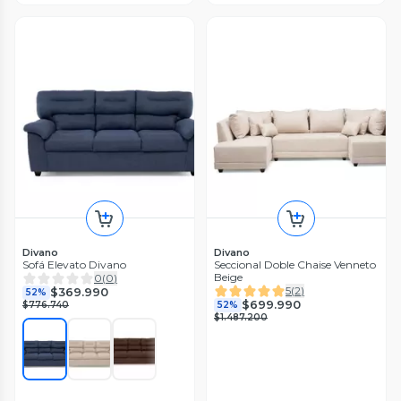
Divano
Divano
Sofá Elevato Divano
Seccional Doble Chaise Venneto
Beige
0
(
0
)
5
(
2
)
$369.990
52%
$699.990
$776.740
52%
$1.487.200