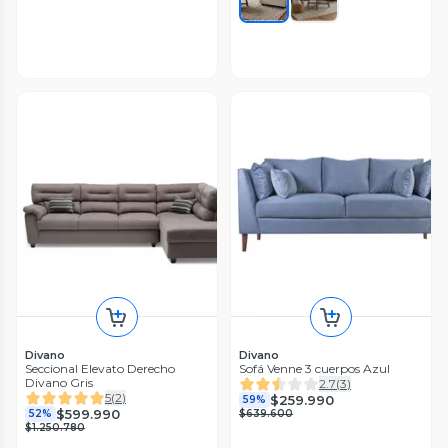
Divano
Divano
Seccional Elevato Derecho
Sofá Venne 3 cuerpos Azul
Divano Gris
2.7
(
3
)
5
(
2
)
$259.990
59%
$599.990
52%
$639.600
$1.250.780