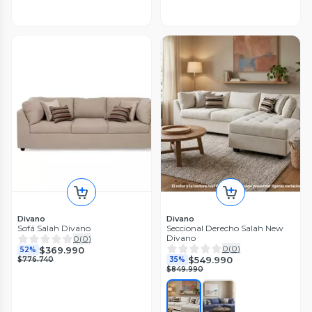
Divano
Divano
Sofá Salah Divano
Seccional Derecho Salah New
Divano
0
(
0
)
0
(
0
)
$369.990
52%
$549.990
$776.740
35%
$849.990