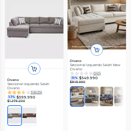
Divano
Seccional Izquierdo Salah New
Divano
0
(
0
)
$549.990
35%
Divano
$849.990
Seccional Izquierdo Salah
Divano
3.8
(
25
)
$599.990
53%
$1.279.200