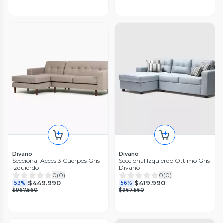
Divano
Divano
Seccional Acces 3 Cuerpos Gris
Seccional Izquierdo Ottimo Gris
Izquierdo
Divano
0
(
0
)
0
(
0
)
$449.990
$419.990
53%
56%
$967.560
$967.560