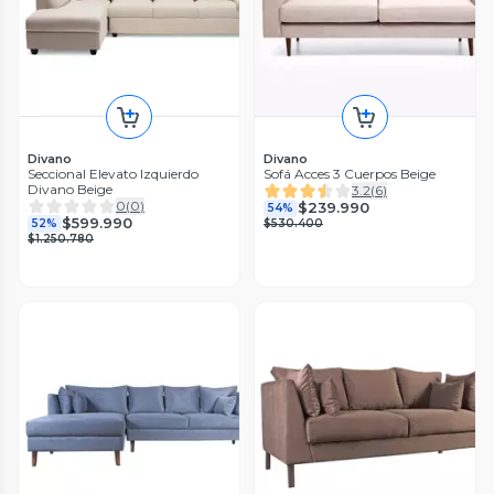
Divano
Divano
Seccional Elevato Izquierdo
Sofá Acces 3 Cuerpos Beige
Divano Beige
3.2
(
6
)
0
(
0
)
$239.990
54%
$599.990
52%
$530.400
$1.250.780