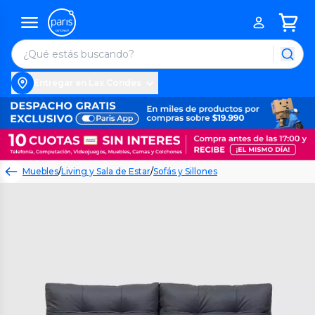
Entregar en Las Condes
Muebles
/
Living y Sala de Estar
/
Sofás y Sillones