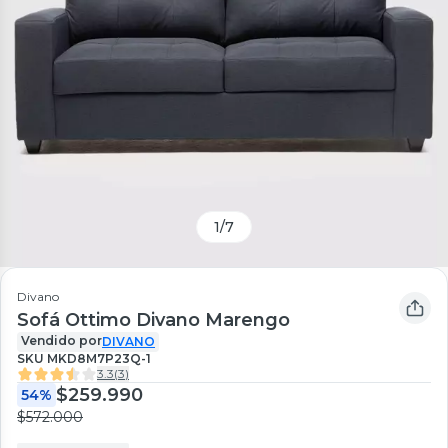
1
/
7
Divano
Sofá Ottimo Divano Marengo
Vendido por
DIVANO
SKU
MKD8M7P23Q-1
3.3
(
3
)
$259.990
54%
$572.000