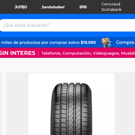
Cencosud
Scotiabank