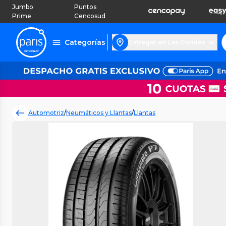
Jumbo
Puntos
Prime
Cencosud
Categorías
Entregar en Las Condes
Automotriz
/
Neumáticos y Llantas
/
Llantas