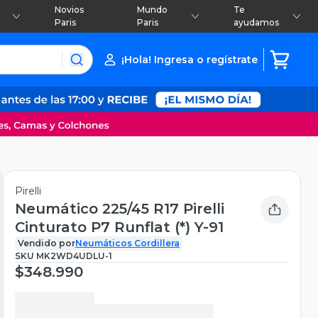
Novios
Mundo
Te
Paris
Paris
ayudamos
¡Hola! Ingresa o regístrate
Pirelli
Neumático 225/45 R17 Pirelli
Cinturato P7 Runflat (*) Y-91
Vendido por
Neumáticos Cordillera
SKU
MK2WD4UDLU-1
$348.990