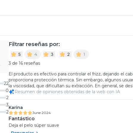
Filtrar reseñas por:
5
4
3
2
1
3 de 16 reseñas
El producto es efectivo para controlar el frizz, dejando el cab
proporciona protección térmica. Sin embargo, algunos usua
22
la viscosidad, que dificultan su extracción. En general, se d
0
Resumen de opiniones obtenidas de la web con IA
2
3
Karina
2
June 2024
Fantástico
Deja el pelo súper suave
Denunciar