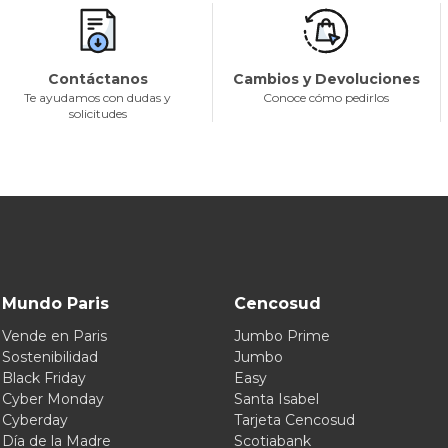
Contáctanos
Cambios y Devoluciones
Te ayudamos con dudas y
Conoce cómo pedirlos
solicitudes
Mundo Paris
Cencosud
Vende en Paris
Jumbo Prime
Sostenibilidad
Jumbo
Black Friday
Easy
Cyber Monday
Santa Isabel
Cyberday
Tarjeta Cencosud
Día de la Madre
Scotiabank