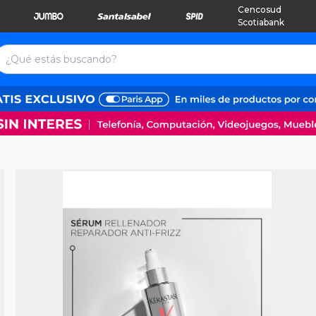
Cencosud
Scotiabank