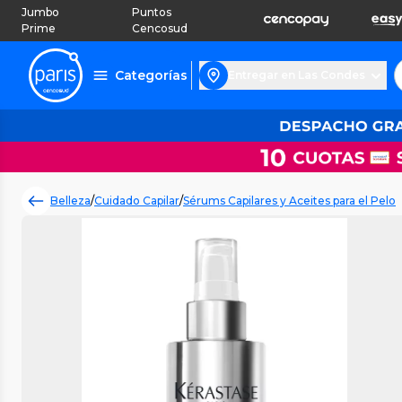
Jumbo
Puntos
Prime
Cencosud
Categorías
Entregar en Las Condes
Belleza
/
Cuidado Capilar
/
Sérums Capilares y Aceites para el Pelo