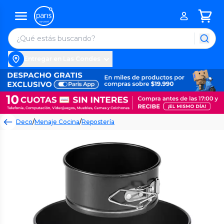
Entregar en Las Condes
Deco
/
Menaje Cocina
/
Repostería