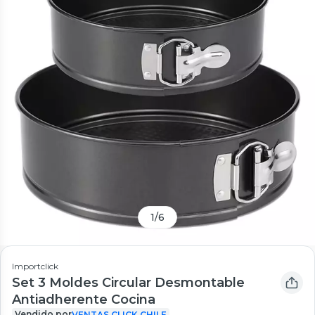
1
/
6
Importclick
Set 3 Moldes Circular Desmontable
Antiadherente Cocina
Vendido por
VENTAS CLICK CHILE