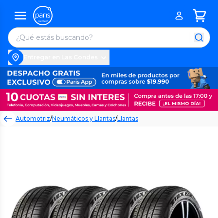
Entregar en Las Condes
Automotriz
/
Neumáticos y Llantas
/
Llantas