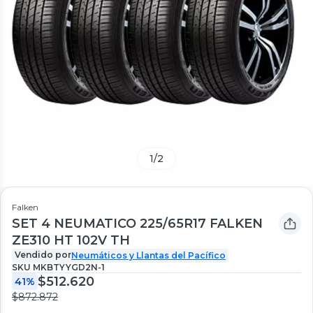
1
/
2
Falken
SET 4 NEUMATICO 225/65R17 FALKEN
ZE310 HT 102V TH
Vendido por
Neumáticos y Llantas del Pacífico
SKU
MKBTYYGD2N-1
$512.620
41%
$872.872