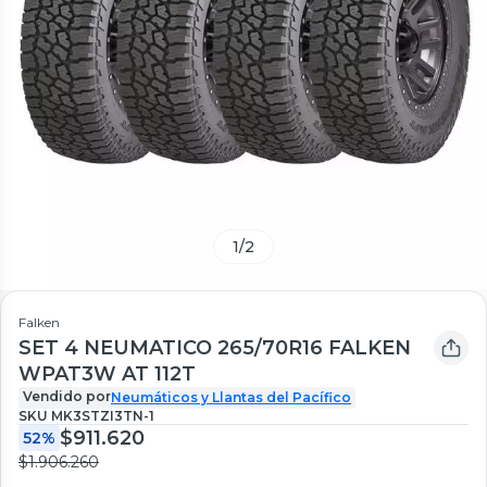
1
/
2
Falken
SET 4 NEUMATICO 265/70R16 FALKEN
WPAT3W AT 112T
Vendido por
Neumáticos y Llantas del Pacífico
SKU
MK3STZI3TN-1
$911.620
52%
$1.906.260