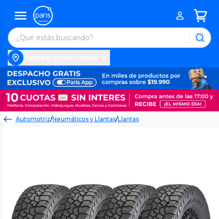
Entregar en Las Condes
Automotriz
/
Neumáticos y Llantas
/
Llantas