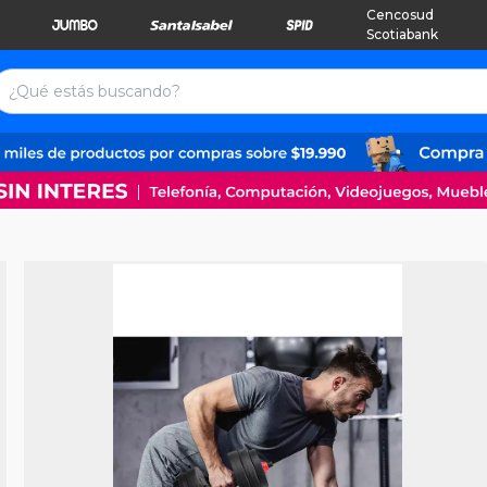
Cencosud
Scotiabank