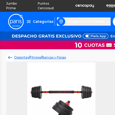
Jumbo
Puntos
Prime
Cencosud
Categorías
Entregar en Las Condes
Deportes
/
Fitness
/
Bancas y Pesas