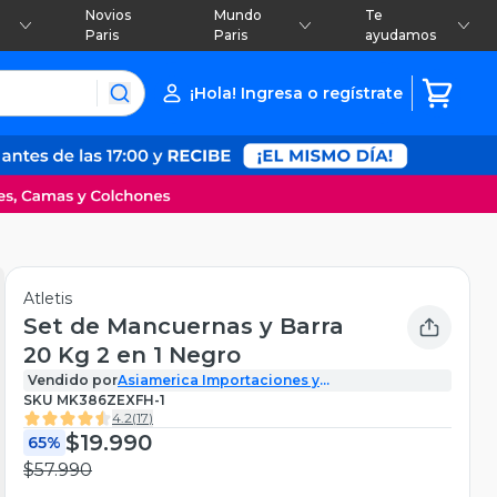
Novios
Mundo
Te
Paris
Paris
ayudamos
¡Hola! Ingresa o regístrate
Atletis
Set de Mancuernas y Barra
20 Kg 2 en 1 Negro
Vendido por
Asiamerica Importaciones y
Comercializadora SPA
SKU
MK386ZEXFH-1
4.2
(
17
)
$19.990
65%
$57.990