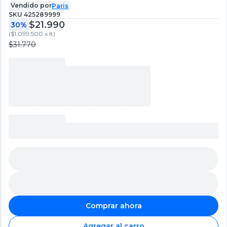
Vendido por
Paris
SKU
425289999
$21.990
30%
(
$1.099.500 x lt
)
$31.770
Comprar ahora
Agregar al carro