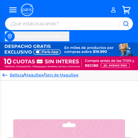
Entregar en Las Condes
Belleza
/
Maquillaje
/
Sets de Maquillaje