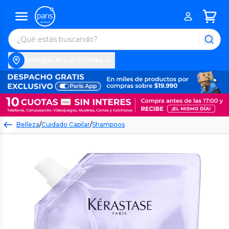
Entregar en Las Condes
Belleza
/
Cuidado Capilar
/
Shampoos