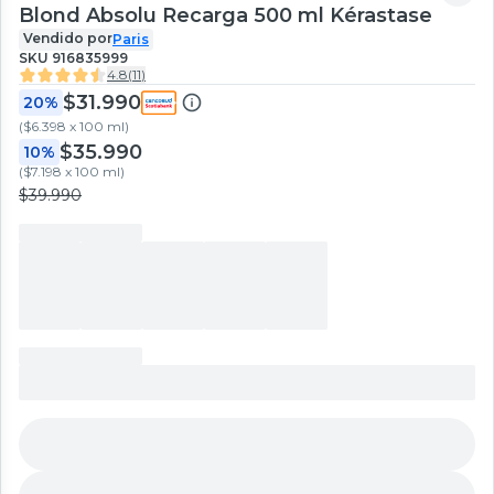
Blond Absolu Recarga 500 ml Kérastase
Vendido por
Paris
SKU
916835999
4.8
(
11
)
$31.990
20%
(
$6.398 x 100 ml
)
$35.990
10%
(
$7.198 x 100 ml
)
$39.990