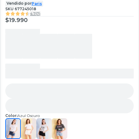
Vendido por
Paris
SKU
677245018
4.7
(
7
)
$19.990
Color:
Azul Oscuro