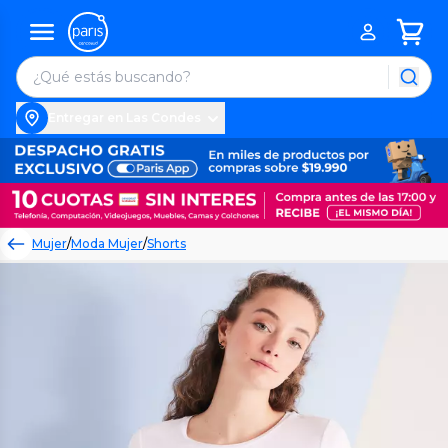
Entregar en Las Condes
Mujer
/
Moda Mujer
/
Shorts