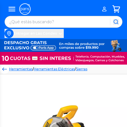
Entregar en Las Condes
Herramientas
/
Herramientas Eléctricas
/
Sierras