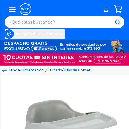
Entregar en Las Condes
Niños
/
Alimentación y Cuidado
/
Sillas de Comer