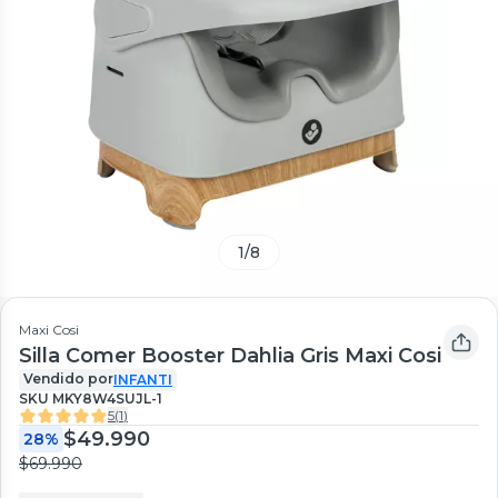
1
/
8
Maxi Cosi
Silla Comer Booster Dahlia Gris Maxi Cosi
Vendido por
INFANTI
SKU
MKY8W4SUJL-1
5
(
1
)
$49.990
28%
$69.990