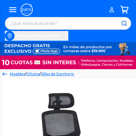
Entregar en Las Condes
Muebles
/
Oficina
/
Sillas de Escritorio