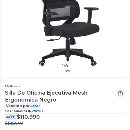
1
/
8
Midtown
Silla De Oficina Ejecutiva Mesh
Ergonomica Negro
Vendido por
Keter
SKU
MK4VSDR2W5-1
$110.990
40%
$185.640