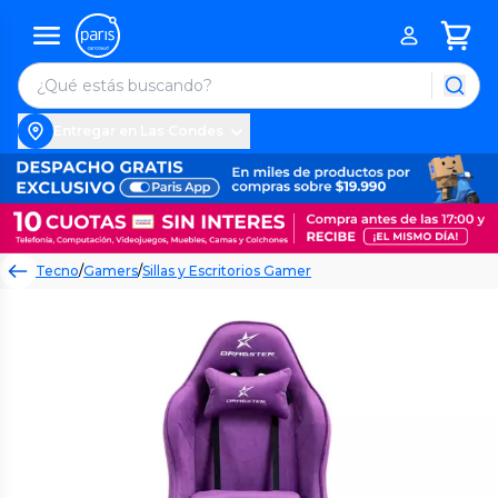
Entregar en Las Condes
Tecno
/
Gamers
/
Sillas y Escritorios Gamer