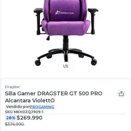
1
/
5
Dragster
Silla Gamer DRAGSTER GT 500 PRO
Alcantara ViolettO
Vendido por
PROGAMING
SKU
MKH0ZQJ909-1
$269.990
28%
$376.990