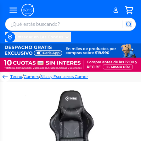
Entregar en Las Condes
Tecno
/
Gamers
/
Sillas y Escritorios Gamer