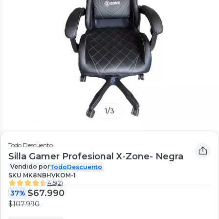
1
/
3
Todo Descuento
Silla Gamer Profesional X-Zone- Negra
Vendido por
TodoDescuento
SKU
MK8NBHVKOM-1
4.5
(
2
)
$67.990
37%
$107.990