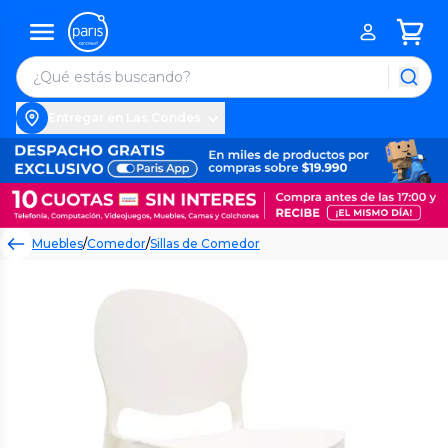
Entregar en Las Condes
Muebles
/
Comedor
/
Sillas de Comedor