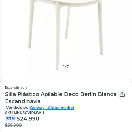
1
/
7
Escandinavia
Silla Plástico Apilable Deco Berlín Blanca
Escandinavia
Vendido por
Getway - Globalmarket
SKU
MKKSCVIRMW-1
$24.990
37%
$39.990