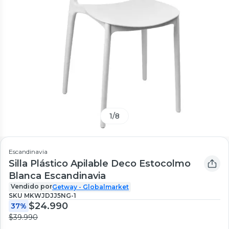
1
/
8
Escandinavia
Silla Plástico Apilable Deco Estocolmo
Blanca Escandinavia
Vendido por
Getway - Globalmarket
SKU
MKWJDJJ5NG-1
$24.990
37%
$39.990