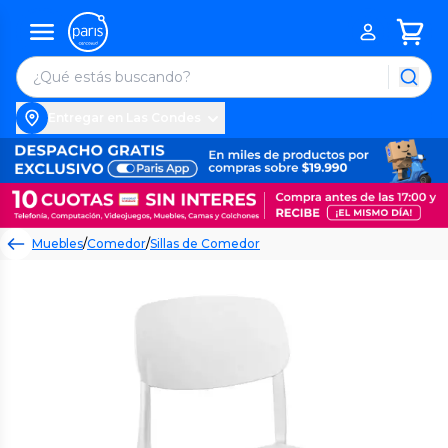
Entregar en Las Condes
Muebles
/
Comedor
/
Sillas de Comedor