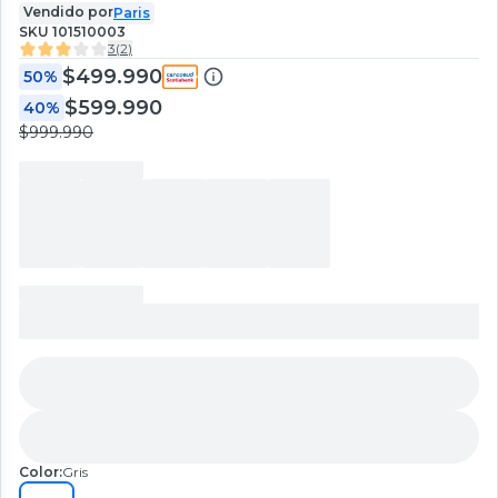
Vendido por
Paris
SKU
101510003
3
(
2
)
$499.990
50%
$599.990
40%
$999.990
Color:
Gris