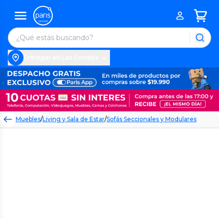
Entregar en Las Condes
Muebles
/
Living y Sala de Estar
/
Sofás Seccionales y Modulares