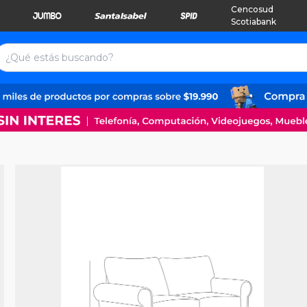
Cencosud
Scotiabank