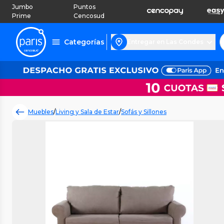
Jumbo
Puntos
Prime
Cencosud
Categorías
Entregar en Las Condes
Muebles
/
Living y Sala de Estar
/
Sofás y Sillones