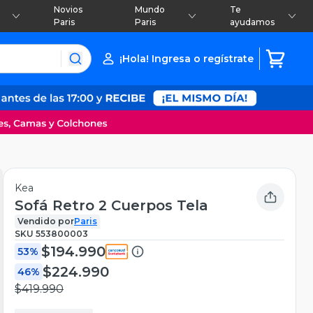
Novios
Mundo
Te
Paris
Paris
ayudamos
¡Hola! Ingresa o regístrate
Kea
Sofá Retro 2 Cuerpos Tela
Vendido por
Paris
SKU
553800003
$194.990
53%
$224.990
46%
$419.990