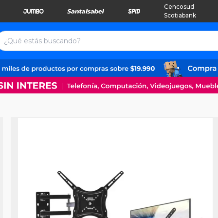
Cencosud
Scotiabank