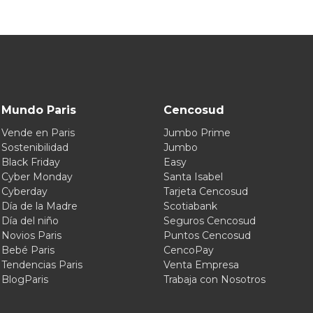
Mundo Paris
Cencosud
Vende en Paris
Jumbo Prime
Sostenibilidad
Jumbo
Black Friday
Easy
Cyber Monday
Santa Isabel
Cyberday
Tarjeta Cencosud
Día de la Madre
Scotiabank
Día del niño
Seguros Cencosud
Novios Paris
Puntos Cencosud
Bebé Paris
CencoPay
Tendencias Paris
Venta Empresa
BlogParis
Trabaja con Nosotros