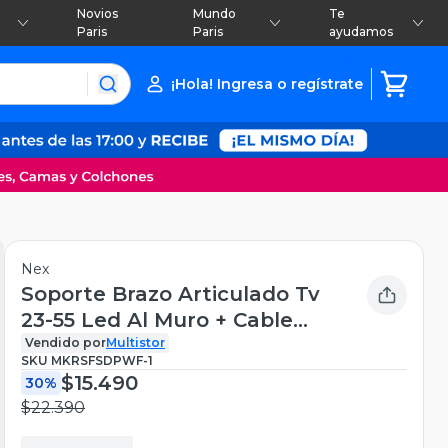
Novios
Mundo
Te
Paris
Paris
ayudamos
¡Hola! Ingresa o regístrate
Nex
Soporte Brazo Articulado Tv
23-55 Led Al Muro + Cable
Hdmi Negro
Vendido por
Multistor
SKU
MKRSFSDPWF-1
$15.490
30%
$22.390