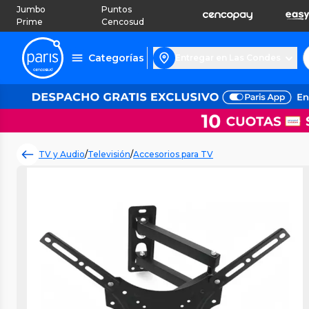
Jumbo
Puntos
Prime
Cencosud
Categorías
Entregar en Las Condes
TV y Audio
/
Televisión
/
Accesorios para TV