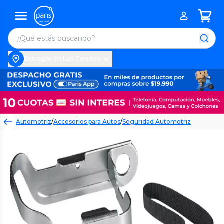
Entregar en Las Condes
Automotriz
/
Accesorios para Autos
/
Seguridad Automotriz