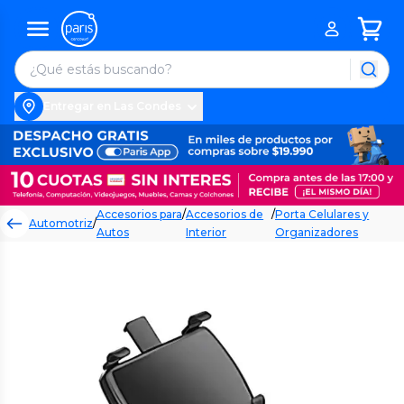
Entregar en Las Condes
Accesorios para
/
Accesorios de
/
Porta Celulares y
Automotriz
/
Autos
Interior
Organizadores