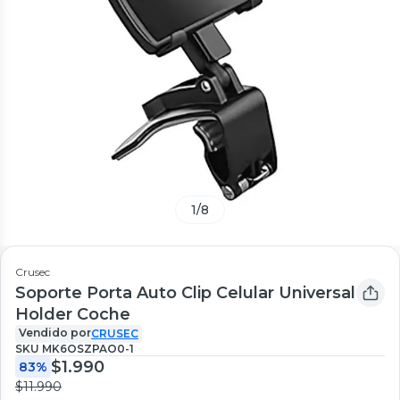
1
/
8
Crusec
Soporte Porta Auto Clip Celular Universal
Holder Coche
Vendido por
CRUSEC
SKU
MK6OSZPAO0-1
$1.990
83%
$11.990