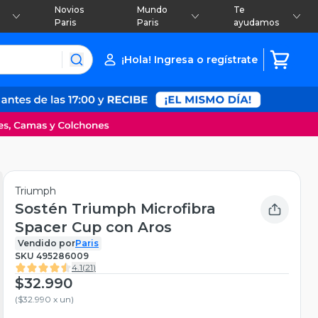
Novios
Mundo
Te
Paris
Paris
ayudamos
¡Hola! Ingresa o regístrate
Triumph
Sostén Triumph Microfibra
Spacer Cup con Aros
Vendido por
Paris
SKU
495286009
4.1
(
21
)
$32.990
(
$32.990 x un
)