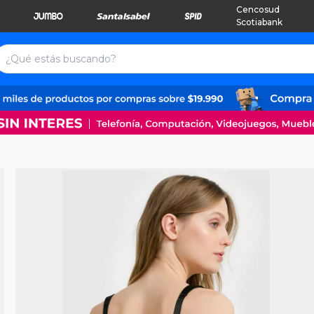
Cencosud
Scotiabank