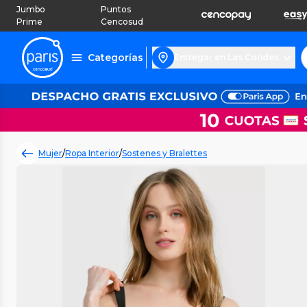
Jumbo
Puntos
Prime
Cencosud
Categorías
Entregar en Las Condes
Mujer
/
Ropa Interior
/
Sostenes y Bralettes