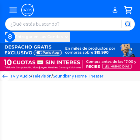
Entregar en Las Condes
TV y Audio
/
Televisión
/
Soundbar y Home Theater