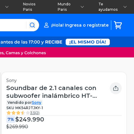
Novios
Mundo
Te
Paris
Paris
ayudamos
¡Hola! Ingresa o regístrate
Sony
Soundbar de 2.1 canales con
subwoofer inalámbrico HT-
S400
Vendido por
Sony
SKU
MK54RJTJKY-1
3.5
(
2
)
$249.990
7%
$269.990