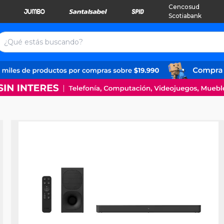
Cencosud
Scotiabank