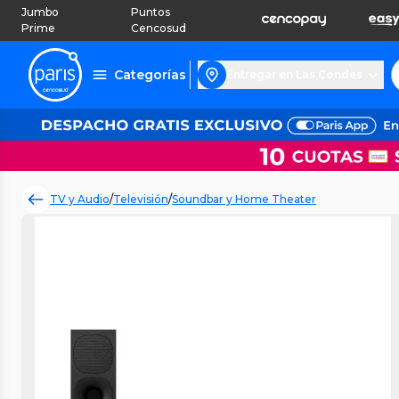
Jumbo
Puntos
Prime
Cencosud
Categorías
Entregar en Las Condes
TV y Audio
/
Televisión
/
Soundbar y Home Theater