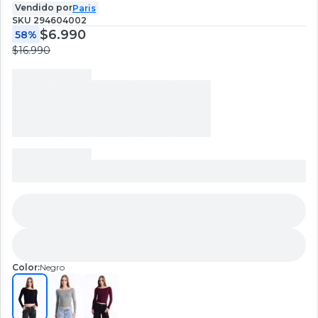
Vendido por
Paris
SKU
294604002
$6.990
58%
$16.990
Color:
Negro