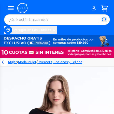
Entregar en Las Condes
Mujer
/
Moda Mujer
/
Sweaters, Chalecos y Tejidos