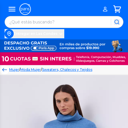
Entregar en Las Condes
Mujer
/
Moda Mujer
/
Sweaters, Chalecos y Tejidos