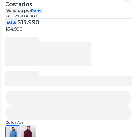
Costados
Vendido por
Paris
SKU
279606002
$13.990
60%
$34.990
Color:
Azul