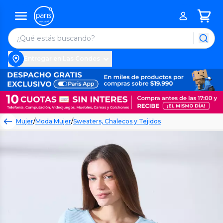
Entregar en Las Condes
Mujer
/
Moda Mujer
/
Sweaters, Chalecos y Tejidos