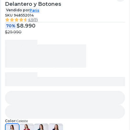
Delantero y Botones
Vendido por
Paris
SKU
948552014
4.9
(
7
)
$8.990
70%
$29.990
Color:
Celeste