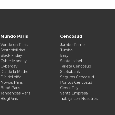
Mundo Paris
Cencosud
Vende en Paris
Jumbo Prime
Sostenibilidad
Jumbo
Black Friday
Easy
Cyber Monday
Santa Isabel
Cyberday
Tarjeta Cencosud
Día de la Madre
Scotiabank
Día del niño
Seguros Cencosud
Novios Paris
Puntos Cencosud
Bebé Paris
CencoPay
Tendencias Paris
Venta Empresa
BlogParis
Trabaja con Nosotros