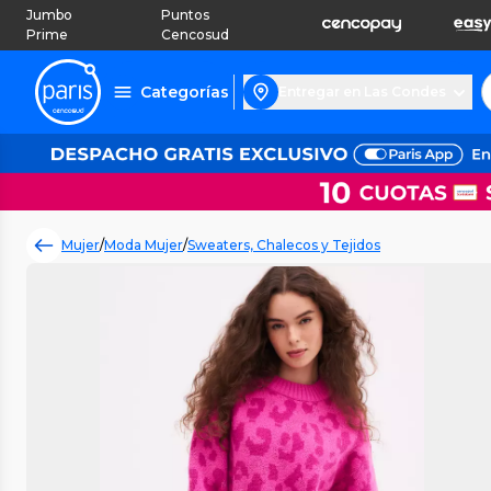
Jumbo
Puntos
Prime
Cencosud
Categorías
Entregar en Las Condes
Mujer
/
Moda Mujer
/
Sweaters, Chalecos y Tejidos