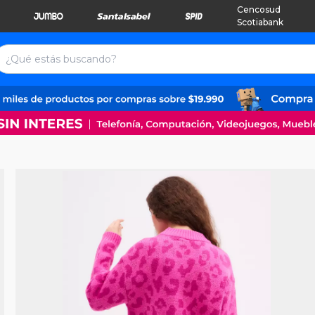
Cencosud
Scotiabank