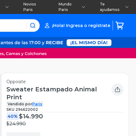
Novios
Mundo
Te
Paris
Paris
ayudamos
¡Hola! Ingresa o regístrate
Opposite
Sweater Estampado Animal
Print
Vendido por
Paris
SKU
294622002
$14.990
40%
$24.990