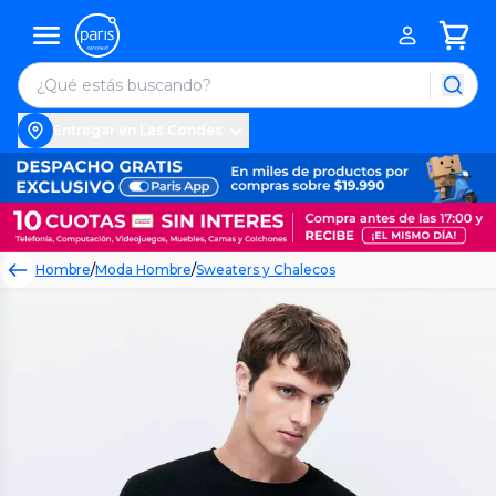
Entregar en Las Condes
Hombre
/
Moda Hombre
/
Sweaters y Chalecos