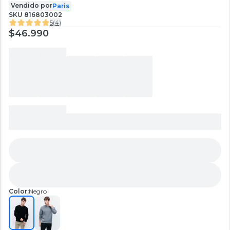
Vendido por
Paris
SKU
816803002
5
(
4
)
$46.990
Color:
Negro