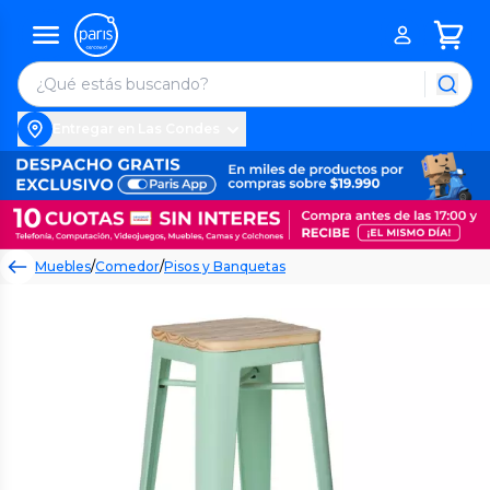
Entregar en Las Condes
Muebles
/
Comedor
/
Pisos y Banquetas