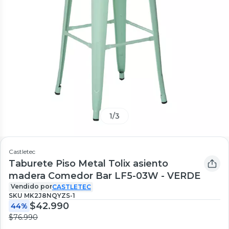
1
/
3
Castletec
Taburete Piso Metal Tolix asiento
madera Comedor Bar LF5-03W - VERDE
Vendido por
CASTLETEC
SKU
MK2J8NQYZS-1
$42.990
44%
$76.990