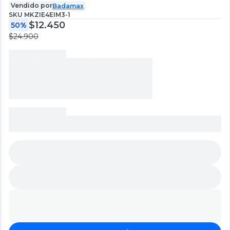
Vendido por
Badamax
SKU
MKZIE4EIM3-1
$12.450
50%
$24.900