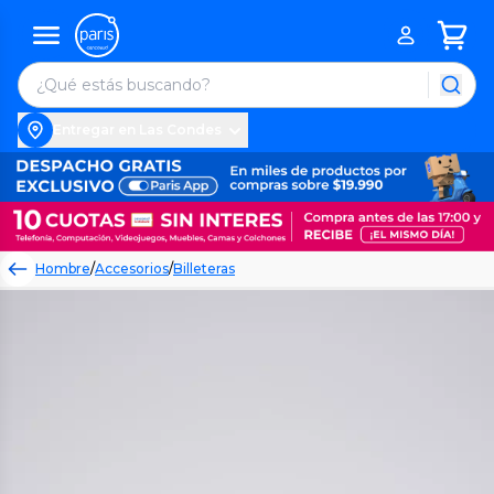
Entregar en Las Condes
Hombre
/
Accesorios
/
Billeteras