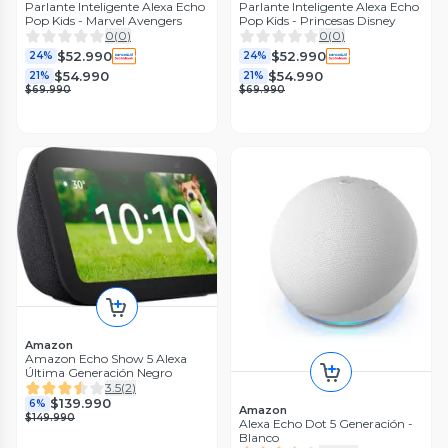
Parlante Inteligente Alexa Echo
Parlante Inteligente Alexa Echo
Pop Kids - Marvel Avengers
Pop Kids - Princesas Disney
0
(
0
)
0
(
0
)
$52.990
$52.990
24%
24%
$54.990
$54.990
21%
21%
$69.990
$69.990
Amazon
Amazon Echo Show 5 Alexa
Última Generación Negro
3.5
(
2
)
$139.990
6%
Amazon
$149.990
Alexa Echo Dot 5 Generación -
Blanco