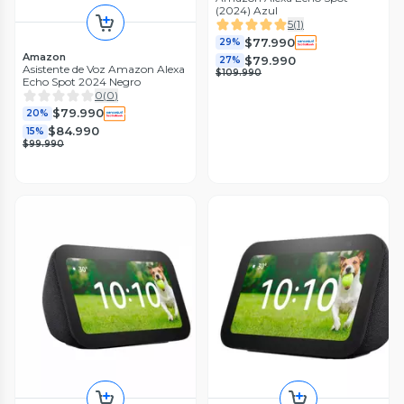
(2024) Azul
5
(
1
)
$77.990
29%
Amazon
$79.990
27%
Asistente de Voz Amazon Alexa
$109.990
Echo Spot 2024 Negro
0
(
0
)
$79.990
20%
$84.990
15%
$99.990