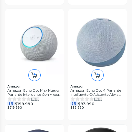
Amazon
Amazon
Amazon Echo Dot Max Nuevo
Amazon Echo Dot 4 Parlante
Parlante Inteligente Con Alexa
Inteligente C/Asistente Alexa
y Sonido Premium Blanco
Color Azul
0
(
0
)
0
(
0
)
$199.990
$83.990
9%
6%
$219.990
$89.990