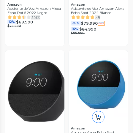
Amazon
Amazon
Asistente de Voz Amazon Alexa
Asistente de Voz Amazon Alexa
Echo Dot 5 2022 Negro
Echo Spot 2024 Blanco
3.5
(
2
)
5
(
1
)
$69.990
12%
$79.990
20%
$79.990
$84.990
15%
$99.990
Amazon
Amazon Alexa Echo Spot