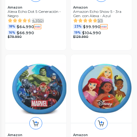
Amazon
Amazon
Alexa Echo Dot 5 Generación -
Amazon Echo Show 5 - 3ra
Negro
Gen. con Alexa - Azul
4.1
(
50
)
5
(
1
)
$64.990
$99.990
18%
23%
$66.990
$104.990
16%
19%
$79.990
$129.990
Amazon
Amazon