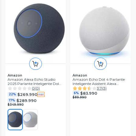
Amazon
Amazon
Amazon Alexa Echo Studio
Amazon Echo Dot 4 Parlante
2025 Parlante Inteligente Dolby
Inteligente Asistent Alexa
Atmos Audio Espacial Wi-Fi
Blanco
0
(
0
)
3.7
(
3
)
$83.990
6%
$269.990
22%
$89.990
$289.990
17%
$349.990