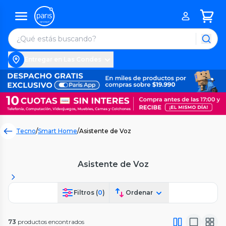
Entregar en Las Condes
Tecno
/
Smart Home
/
Asistente de Voz
Asistente de Voz
Filtros (
0
)
Ordenar
73
productos encontrados