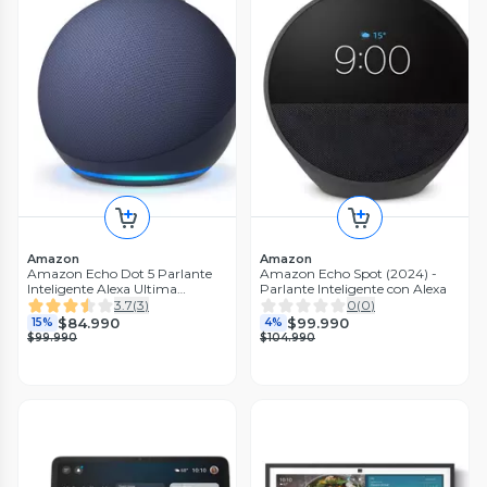
Amazon
Amazon
Amazon Echo Dot 5 Parlante
Amazon Echo Spot (2024) -
Inteligente Alexa Ultima
Parlante Inteligente con Alexa
Generación Azul Marino
3.7
(
3
)
0
(
0
)
$84.990
$99.990
15%
4%
$99.990
$104.990