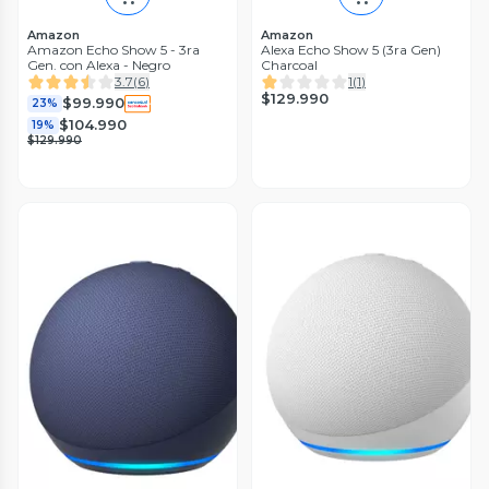
Amazon
Amazon
Amazon Echo Show 5 - 3ra
Alexa Echo Show 5 (3ra Gen)
Gen. con Alexa - Negro
Charcoal
3.7
(
6
)
1
(
1
)
$129.990
$99.990
23%
$104.990
19%
$129.990