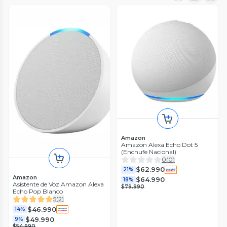
Amazon
Amazon Alexa Echo Dot 5
(Enchufe Nacional)
0
(
0
)
$62.990
21%
Amazon
$64.990
18%
Asistente de Voz Amazon Alexa
$79.990
Echo Pop Blanco
5
(
2
)
$46.990
14%
$49.990
9%
$54.990