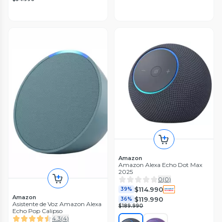
Amazon
Amazon Alexa Echo Dot Max
2025
0
(
0
)
$114.990
39%
Amazon
$119.990
36%
Asistente de Voz Amazon Alexa
$189.990
Echo Pop Calipso
4.3
(
4
)