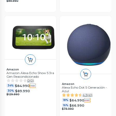
$89.990
Amazon
Amazon Alexa Echo Show 5 3ra
Gen Reacondicionado
0
(
0
)
Amazon
$84.990
34%
Alexa Echo Dot 5 Generación -
$89.990
30%
Azul
$129.990
4.3
(
41
)
$64.990
18%
$66.990
16%
$79.990