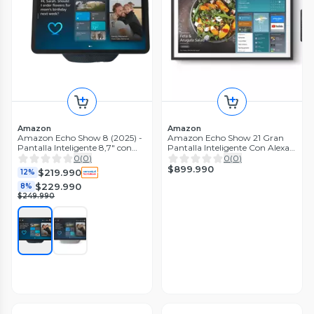
Amazon
Amazon
Amazon Echo Show 8 (2025) -
Amazon Echo Show 21 Gran
Pantalla Inteligente 8,7" con
Pantalla Inteligente Con Alexa
Audio Espacial
Ultima Generaci n
0
(
0
)
0
(
0
)
$899.990
$219.990
12%
$229.990
8%
$249.990