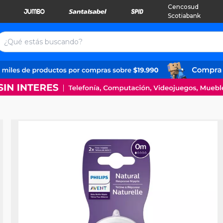
Cencosud
Scotiabank