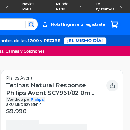
Novios
Mundo
Te
Paris
Paris
ayudamos
¡Hola! Ingresa o regístrate
Philips Avent
Tetinas Natural Response
Philips Avent SCY961/02 0m
Flujo 1
Vendido por
Philips
SKU
MKD62Y6541-1
$9.990