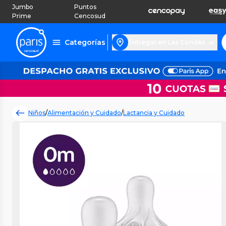
Jumbo
Puntos
Prime
Cencosud
Categorías
Entregar en Las Condes
Niños
/
Alimentación y Cuidado
/
Lactancia y Cuidado