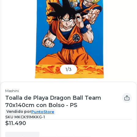
1
/
3
Mashini
Toalla de Playa Dragon Ball Team
70x140cm con Bolso - PS
Vendido por
PuntoStore
SKU
MKCK91MKKG-1
$11.490