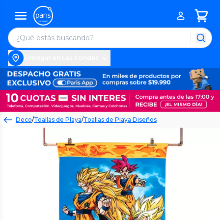
Entregar en Las Condes
Deco
/
Toallas de Playa
/
Toallas de Playa Diseños