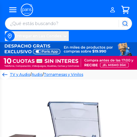
Entregar en Las Condes
TV y Audio
/
Audio
/
Tornamesas y Vinilos