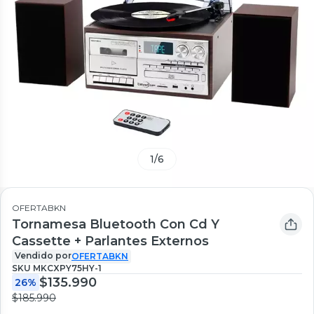
1
/
6
OFERTABKN
Tornamesa Bluetooth Con Cd Y
Cassette + Parlantes Externos
Vendido por
OFERTABKN
SKU
MKCXPY75HY-1
$135.990
26%
$185.990