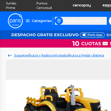
Jumbo
Puntos
Prime
Cencosud
Categorías
Entregar en Las Condes
Juguetes
/
Autos y Radiocontrolados
/
Autos a Pedal y Batería