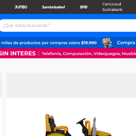
Cencosud
Scotiabank