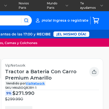
Novios
Mundo
Te
Paris
Paris
ayudamos
¡Hola! Ingresa o regístrate
VipNetwork
Tractor a Bateria Con Carro
Premium Amarillo
Vendido por
VipNetwork
SKU
MK45OQRJRY-1
$271.990
9%
$299.990