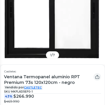
1
/
7
Castletec
Ventana Termopanel aluminio RPT
Premium 73s 120x120cm - negro
Vendido por
CASTLETEC
SKU
MKFL6D5EF0-1
$266.990
43%
$469.990