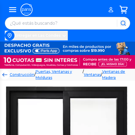
Entregar en Las Condes
Puertas, Ventanas y
/
Ventanas de
Construcción
/
Ventanas
/
Molduras
Madera