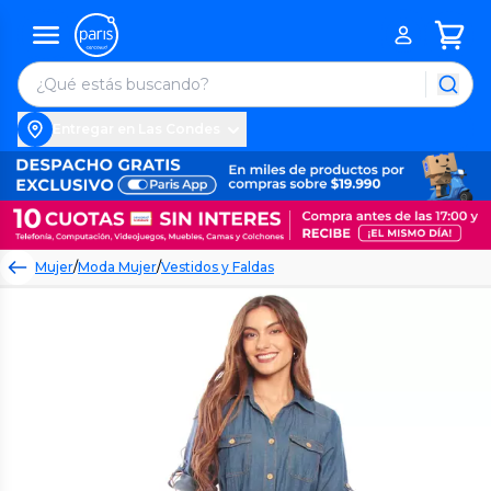
Entregar en Las Condes
Mujer
/
Moda Mujer
/
Vestidos y Faldas