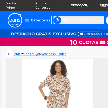
Jumbo
Puntos
Prime
Cencosud
Categorías
Entregar en Las Condes
Mujer
/
Moda Mujer
/
Vestidos y Faldas