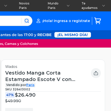
Novios
Mundo
Te
Paris
Paris
ayudamos
¡Hola! Ingresa o regístrate
Wados
Vestido Manga Corta
Estampado Escote V con
Cinturón
Vendido por
Paris
SKU
326413002
$26.490
47%
$49.990