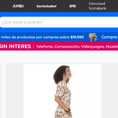
Cencosud
Scotiabank