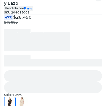
y Lazo
Vendido por
Paris
SKU
208085002
$26.490
47%
$49.990
Color:
Negro