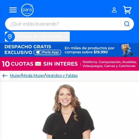
Entregar en Las Condes
Mujer
/
Moda Mujer
/
Vestidos y Faldas