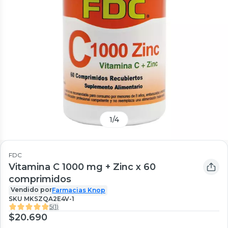
1
/
4
FDC
Vitamina C 1000 mg + Zinc x 60
comprimidos
Vendido por
Farmacias Knop
SKU
MKSZQA2E4V-1
5
(
1
)
$20.690