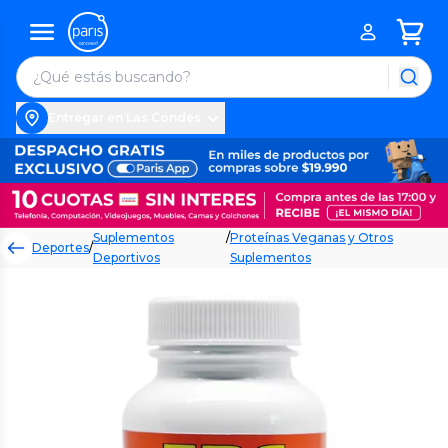
Entregar en Las Condes
Suplementos
/
Proteínas Veganas y Otros
Deportes
/
Deportivos
Suplementos