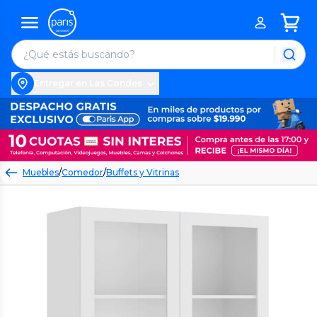
Entregar en Las Condes
Muebles
/
Comedor
/
Buffets y Vitrinas