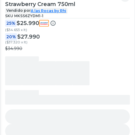
Strawberry Cream 750ml
Vendido por
A las Rocas by Rhi
SKU
MKSS6ZYDM1-1
$25.990
25%
(
$34.653 x lt
)
$27.990
20%
(
$37.320 x lt
)
$34.990