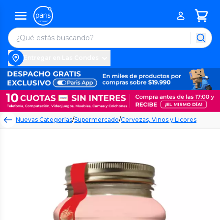
Entregar en Las Condes
Nuevas Categorías
/
Supermercado
/
Cervezas, Vinos y Licores