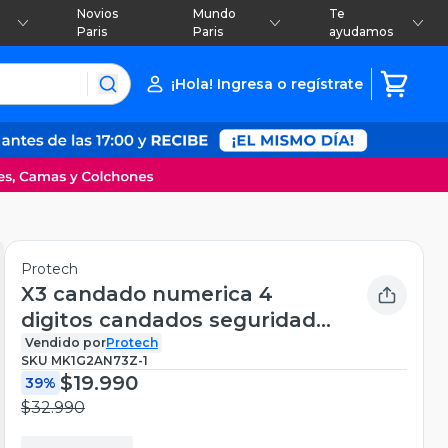
Novios
Mundo
Te
Paris
Paris
ayudamos
¡Hola! Ingresa o regístrate
Protech
X3 candado numerica 4
digitos candados seguridad
con clave
Vendido por
Protech
SKU
MK1G2AN73Z-1
$19.990
39%
$32.990