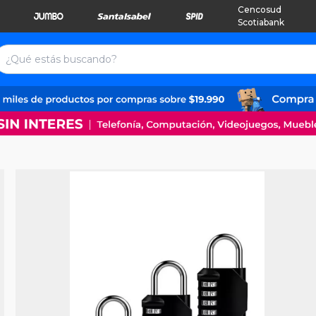
Cencosud
Scotiabank