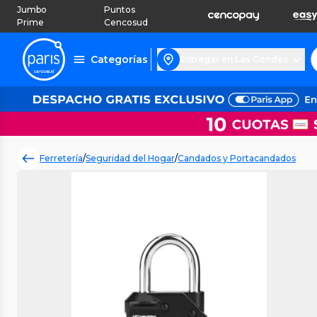
Jumbo
Puntos
Prime
Cencosud
Categorías
Entregar en Las Condes
Ferretería
/
Seguridad del Hogar
/
Candados y Portacandados