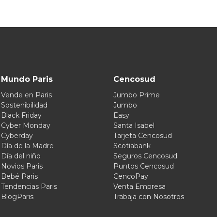
Mundo Paris
Cencosud
Vende en Paris
Jumbo Prime
Sostenibilidad
Jumbo
Black Friday
Easy
Cyber Monday
Santa Isabel
Cyberday
Tarjeta Cencosud
Día de la Madre
Scotiabank
Día del niño
Seguros Cencosud
Novios Paris
Puntos Cencosud
Bebé Paris
CencoPay
Tendencias Paris
Venta Empresa
BlogParis
Trabaja con Nosotros