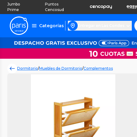
Jumbo
Puntos
Prime
Cencosud
Categorías
Entregar en Las Condes
Dormitorio
/
Muebles de Dormitorio
/
Complementos