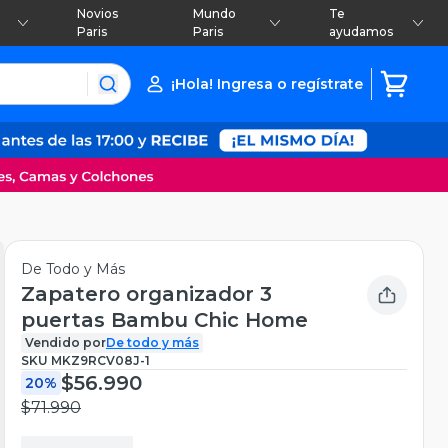
Novios
Mundo
Te
Paris
Paris
ayudamos
¡Hola! Ingresa o regístrate
De Todo y Más
Zapatero organizador 3
puertas Bambu Chic Home
Vendido por
De todo y más
SKU
MKZ9RCV08J-1
$56.990
20%
$71.990