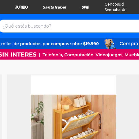
Cencosud
Scotiabank