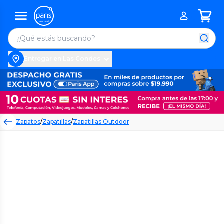
Entregar en Las Condes
Zapatos
/
Zapatillas
/
Zapatillas Outdoor