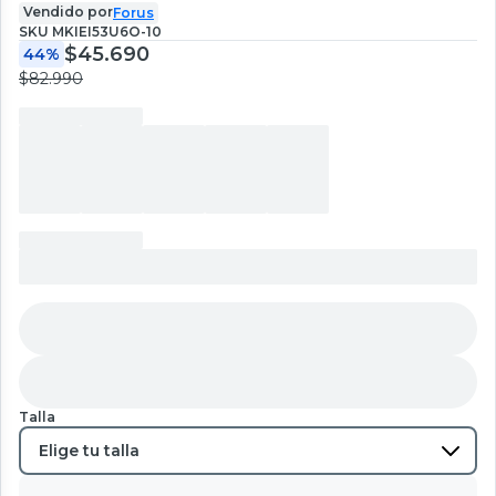
Vendido por
Forus
SKU
MKIEI53U6O-10
$45.690
44%
$82.990
Talla